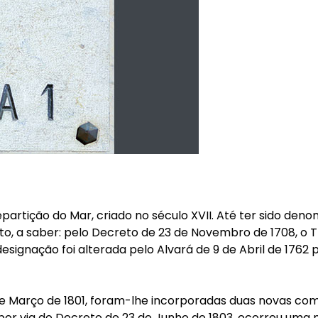
partição do Mar, criado no século XVII. Até ter sido deno
o, a saber: pelo Decreto de 23 de Novembro de 1708, o Tr
esignação foi alterada pelo Alvará de 9 de Abril de 1762
 Março de 1801, foram-lhe incorporadas duas novas compan
 por via do Decreto de 23 de Junho de 1803, ocorreu uma n