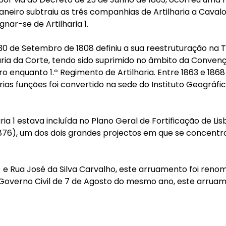
 Janeiro subtraiu as três companhias de Artilharia a Cav
nar-se de Artilharia 1.
e 30 de Setembro de 1808 definiu a sua reestruturação na T
a da Corte, tendo sido suprimido no âmbito da Convençã
o enquanto 1.º Regimento de Artilharia. Entre 1863 e 186
rias funções foi convertido na sede do Instituto Geográf
ia 1 estava incluída no Plano Geral de Fortificação de L
1876), um dos dois grandes projectos em que se concentr
 Rua José da Silva Carvalho, este arruamento foi renome
 Governo Civil de 7 de Agosto do mesmo ano, este arruame