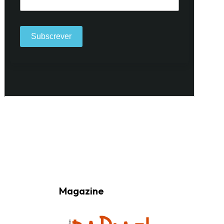
Ao subscrever a nossa Newsletter consinto no recebimento de
informações, atividades e eventos da Freguesia de Santo António
(Lisboa) através do seu envio por e-mail.
Magazine