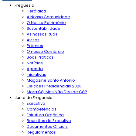
Freguesia
Heráldica
A Nossa Comunidade
O Nosso Património
Sustentabilidade
As nossas Ruas
Avisos
Prémios
O nosso Comércio
Boas Práticas
Notícias
Agenda
Iniciativas
Magazine Santo António
Eleições Presidenciais 2026
Mora Cá, Mas Não Decide Cá?
Junta de Freguesia
Executivo
Competências
Estrutura Orgânica
Reuniões do Executivo
Documentos Oficiais
Regulamentos