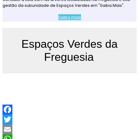
gestão da subunidade de Espaços Verdes em "Saiba Mais".
Saiba mais
Espaços Verdes da
Freguesia
F
a
T