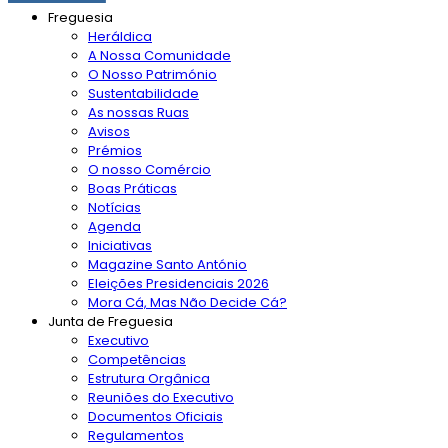
Freguesia
Heráldica
A Nossa Comunidade
O Nosso Património
Sustentabilidade
As nossas Ruas
Avisos
Prémios
O nosso Comércio
Boas Práticas
Notícias
Agenda
Iniciativas
Magazine Santo António
Eleições Presidenciais 2026
Mora Cá, Mas Não Decide Cá?
Junta de Freguesia
Executivo
Competências
Estrutura Orgânica
Reuniões do Executivo
Documentos Oficiais
Regulamentos