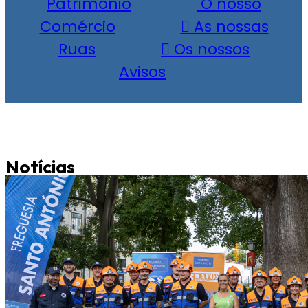
Património
O nosso
Comércio
As nossas
Ruas
Os nossos
Avisos
Notícias