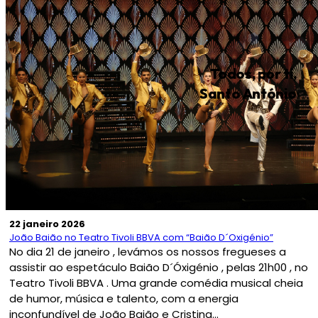
Todos, por ti,
Santo António
22 janeiro 2026
João Baião no Teatro Tivoli BBVA com “Baião D´Oxigénio”
No dia 21 de janeiro , levámos os nossos fregueses a
assistir ao espetáculo Baião D´Óxigénio , pelas 21h00 , no
Teatro Tivoli BBVA . Uma grande comédia musical cheia
de humor, música e talento, com a energia
inconfundível de João Baião e Cristina...