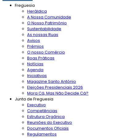
Freguesia
Heráldica
A Nossa Comunidade
O Nosso Património
Sustentabilidade
As nossas Ruas
Avisos
Prémios
O nosso Comércio
Boas Práticas
Notícias
Agenda
Iniciativas
Magazine Santo António
Eleições Presidenciais 2026
Mora Cá, Mas Não Decide Cá?
Junta de Freguesia
Executivo
Competências
Estrutura Orgânica
Reuniões do Executivo
Documentos Oficiais
Regulamentos