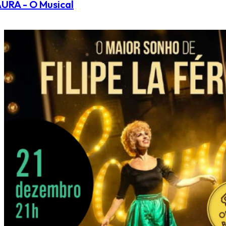
URA - O Musical