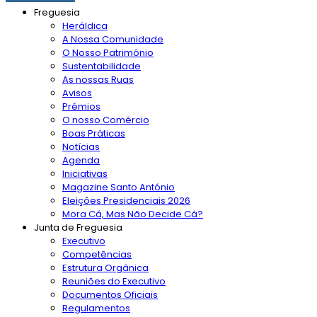
Freguesia
Heráldica
A Nossa Comunidade
O Nosso Património
Sustentabilidade
As nossas Ruas
Avisos
Prémios
O nosso Comércio
Boas Práticas
Notícias
Agenda
Iniciativas
Magazine Santo António
Eleições Presidenciais 2026
Mora Cá, Mas Não Decide Cá?
Junta de Freguesia
Executivo
Competências
Estrutura Orgânica
Reuniões do Executivo
Documentos Oficiais
Regulamentos