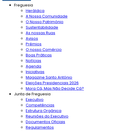
Freguesia
Heráldica
A Nossa Comunidade
O Nosso Património
Sustentabilidade
As nossas Ruas
Avisos
Prémios
O nosso Comércio
Boas Práticas
Notícias
Agenda
Iniciativas
Magazine Santo António
Eleições Presidenciais 2026
Mora Cá, Mas Não Decide Cá?
Junta de Freguesia
Executivo
Competências
Estrutura Orgânica
Reuniões do Executivo
Documentos Oficiais
Regulamentos