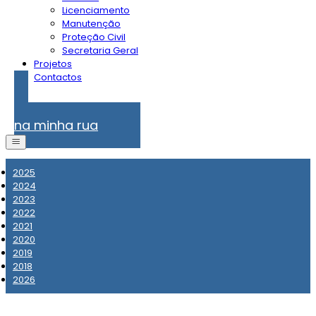
Licenciamento
Manutenção
Proteção Civil
Secretaria Geral
Projetos
Contactos
Problemas
na minha rua
2025
2024
2023
2022
2021
2020
2019
2018
2026