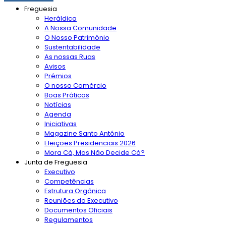
Freguesia
Heráldica
A Nossa Comunidade
O Nosso Património
Sustentabilidade
As nossas Ruas
Avisos
Prémios
O nosso Comércio
Boas Práticas
Notícias
Agenda
Iniciativas
Magazine Santo António
Eleições Presidenciais 2026
Mora Cá, Mas Não Decide Cá?
Junta de Freguesia
Executivo
Competências
Estrutura Orgânica
Reuniões do Executivo
Documentos Oficiais
Regulamentos