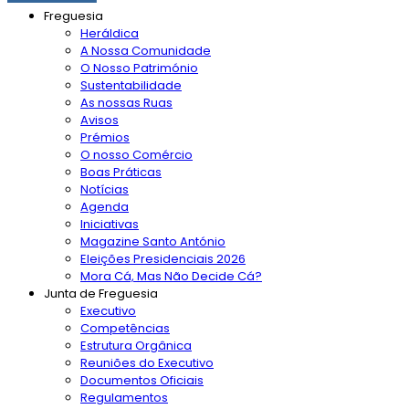
Freguesia
Heráldica
A Nossa Comunidade
O Nosso Património
Sustentabilidade
As nossas Ruas
Avisos
Prémios
O nosso Comércio
Boas Práticas
Notícias
Agenda
Iniciativas
Magazine Santo António
Eleições Presidenciais 2026
Mora Cá, Mas Não Decide Cá?
Junta de Freguesia
Executivo
Competências
Estrutura Orgânica
Reuniões do Executivo
Documentos Oficiais
Regulamentos