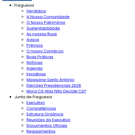
Freguesia
Heráldica
A Nossa Comunidade
O Nosso Património
Sustentabilidade
As nossas Ruas
Avisos
Prémios
O nosso Comércio
Boas Práticas
Notícias
Agenda
Iniciativas
Magazine Santo António
Eleições Presidenciais 2026
Mora Cá, Mas Não Decide Cá?
Junta de Freguesia
Executivo
Competências
Estrutura Orgânica
Reuniões do Executivo
Documentos Oficiais
Regulamentos