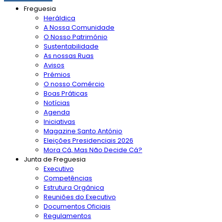
Freguesia
Heráldica
A Nossa Comunidade
O Nosso Património
Sustentabilidade
As nossas Ruas
Avisos
Prémios
O nosso Comércio
Boas Práticas
Notícias
Agenda
Iniciativas
Magazine Santo António
Eleições Presidenciais 2026
Mora Cá, Mas Não Decide Cá?
Junta de Freguesia
Executivo
Competências
Estrutura Orgânica
Reuniões do Executivo
Documentos Oficiais
Regulamentos