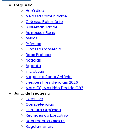
Freguesia
Heráldica
A Nossa Comunidade
O Nosso Património
Sustentabilidade
As nossas Ruas
Avisos
Prémios
O nosso Comércio
Boas Práticas
Notícias
Agenda
Iniciativas
Magazine Santo António
Eleições Presidenciais 2026
Mora Cá, Mas Não Decide Cá?
Junta de Freguesia
Executivo
Competências
Estrutura Orgânica
Reuniões do Executivo
Documentos Oficiais
Regulamentos