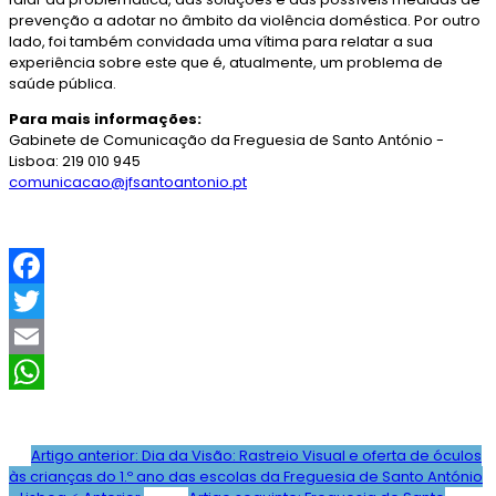
prevenção a adotar no âmbito da violência doméstica. Por outro
lado, foi também convidada uma vítima para relatar a sua
experiência sobre este que é, atualmente, um problema de
saúde pública.
Para mais informações:
Gabinete de Comunicação da Freguesia de Santo António -
Lisboa: 219 010 945
comunicacao@jfsantoantonio.pt
F
a
T
c
w
E
e
i
m
W
b
t
a
h
Artigo anterior: Dia da Visão: Rastreio Visual e oferta de óculos
às crianças do 1.º ano das escolas da Freguesia de Santo António
o
t
i
a