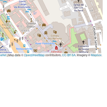
aflet
|
Map data ©
OpenStreetMap
contributors,
CC-BY-SA
, Imagery ©
Mapbox