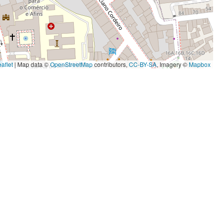
aflet
|
Map data ©
OpenStreetMap
contributors,
CC-BY-SA
, Imagery ©
Mapbox