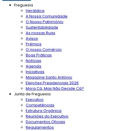
Freguesia
Heráldica
A Nossa Comunidade
O Nosso Património
Sustentabilidade
As nossas Ruas
Avisos
Prémios
O nosso Comércio
Boas Práticas
Notícias
Agenda
Iniciativas
Magazine Santo António
Eleições Presidenciais 2026
Mora Cá, Mas Não Decide Cá?
Junta de Freguesia
Executivo
Competências
Estrutura Orgânica
Reuniões do Executivo
Documentos Oficiais
Regulamentos