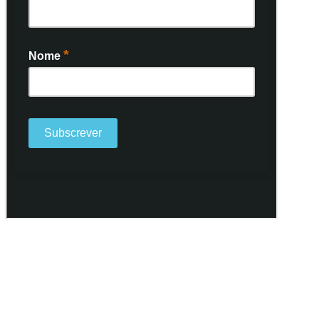
Ao subscrever a nossa Newsletter consinto no recebimento de
informações, atividades e eventos da Freguesia de Santo António
(Lisboa) através do seu envio por e-mail.