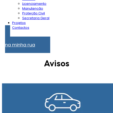
Licenciamento
Manutenção
Proteção Civil
Secretaria Geral
Projetos
Contactos
Problemas
na minha rua
Avisos