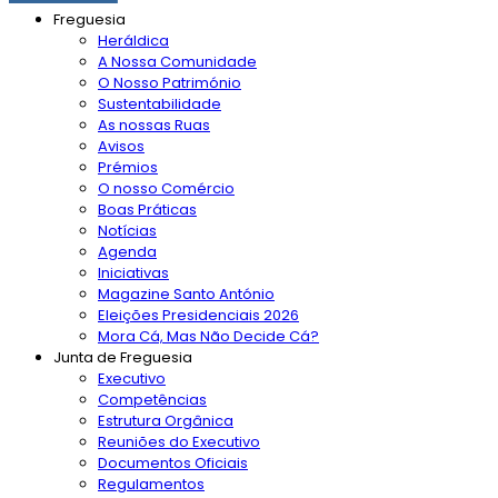
Freguesia
Heráldica
A Nossa Comunidade
O Nosso Património
Sustentabilidade
As nossas Ruas
Avisos
Prémios
O nosso Comércio
Boas Práticas
Notícias
Agenda
Iniciativas
Magazine Santo António
Eleições Presidenciais 2026
Mora Cá, Mas Não Decide Cá?
Junta de Freguesia
Executivo
Competências
Estrutura Orgânica
Reuniões do Executivo
Documentos Oficiais
Regulamentos