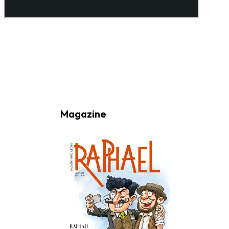
Ao subscrever a nossa Newsletter consinto no recebimento de
informações, atividades e eventos da Freguesia de Santo António
(Lisboa) através do seu envio por e-mail.
Magazine