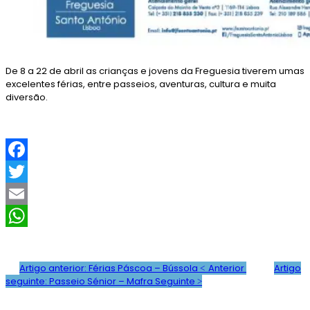
De 8 a 22 de abril as crianças e jovens da Freguesia tiverem umas
excelentes férias, entre passeios, aventuras, cultura e muita
diversão.
F
a
T
c
w
E
e
i
m
W
b
t
a
h
Artigo anterior: Férias Páscoa – Bússola
Anterior
Artigo
seguinte: Passeio Sénior – Mafra
Seguinte
o
t
i
a
o
e
l
t