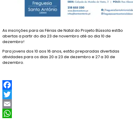
As inscrições para as Férias de Natal do Projeto Bússola estão
abertas a partir do dia 23 de novembro até ao dia 10 de
dezembro!
Para jovens dos 10 aos 16 anos, estão preparadas divertidas
atividades para os dias 20 a 23 de dezembro e 27 a 30 de
dezembro.
F
a
T
c
w
E
e
i
m
W
b
t
a
h