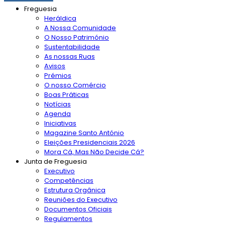
Freguesia
Heráldica
A Nossa Comunidade
O Nosso Património
Sustentabilidade
As nossas Ruas
Avisos
Prémios
O nosso Comércio
Boas Práticas
Notícias
Agenda
Iniciativas
Magazine Santo António
Eleições Presidenciais 2026
Mora Cá, Mas Não Decide Cá?
Junta de Freguesia
Executivo
Competências
Estrutura Orgânica
Reuniões do Executivo
Documentos Oficiais
Regulamentos