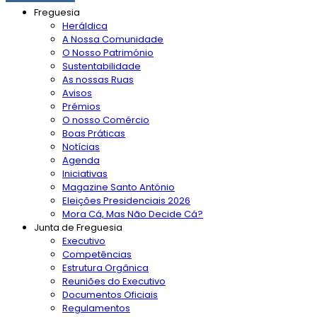
Freguesia
Heráldica
A Nossa Comunidade
O Nosso Património
Sustentabilidade
As nossas Ruas
Avisos
Prémios
O nosso Comércio
Boas Práticas
Notícias
Agenda
Iniciativas
Magazine Santo António
Eleições Presidenciais 2026
Mora Cá, Mas Não Decide Cá?
Junta de Freguesia
Executivo
Competências
Estrutura Orgânica
Reuniões do Executivo
Documentos Oficiais
Regulamentos