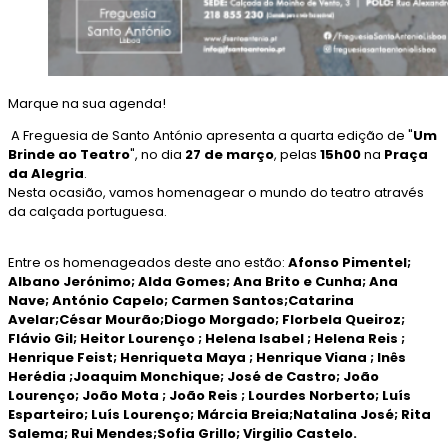
Marque na sua agenda!
A Freguesia de Santo António apresenta a quarta edição de "
Um
Brinde ao Teatro
", no dia
27 de março
, pelas
15h00
na
Praça
da Alegria
.
Nesta ocasião, vamos homenagear o mundo do teatro através
da calçada portuguesa.
Entre os homenageados deste ano estão:
Afonso Pimentel;
Albano Jerónimo; Alda Gomes; Ana Brito e Cunha; Ana
Nave; António Capelo; Carmen Santos;Catarina
Avelar;César Mourão;Diogo Morgado; Florbela Queiroz;
Flávio Gil; Heitor Lourenço ; Helena Isabel ; Helena Reis ;
Henrique Feist; Henriqueta Maya ; Henrique Viana ; Inês
Herédia ;Joaquim Monchique; José de Castro; João
Lourenço; João Mota ; João Reis ; Lourdes Norberto; Luís
Esparteiro; Luís Lourenço; Márcia Breia;
Natalina José; Rita 
Salema; Rui Mendes;Sofia Grillo; Virgilio Castelo.