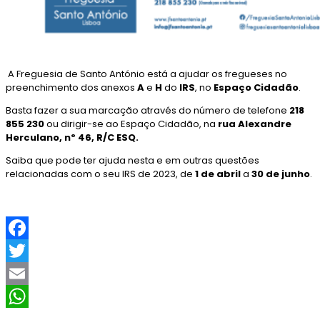
A Freguesia de Santo António está a ajudar os fregueses no
preenchimento dos anexos
A
e
H
do
IRS
, no
Espaço Cidadão
.
Basta fazer a sua marcação através do número de telefone
218
855 230
ou dirigir-se ao Espaço Cidadão, na
rua Alexandre
Herculano, nº 46, R/C ESQ.
Saiba que pode ter ajuda nesta e em outras questões
relacionadas com o seu IRS de 2023, de
1 de abril
a
30 de junho
.
F
a
T
c
w
E
e
i
m
W