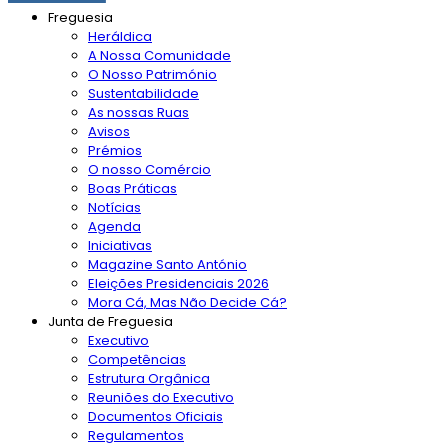
Freguesia
Heráldica
A Nossa Comunidade
O Nosso Património
Sustentabilidade
As nossas Ruas
Avisos
Prémios
O nosso Comércio
Boas Práticas
Notícias
Agenda
Iniciativas
Magazine Santo António
Eleições Presidenciais 2026
Mora Cá, Mas Não Decide Cá?
Junta de Freguesia
Executivo
Competências
Estrutura Orgânica
Reuniões do Executivo
Documentos Oficiais
Regulamentos