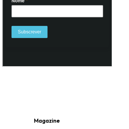
Ao subscrever a nossa Newsletter consinto no recebimento de
informações, atividades e eventos da Freguesia de Santo António
(Lisboa) através do seu envio por e-mail.
Magazine