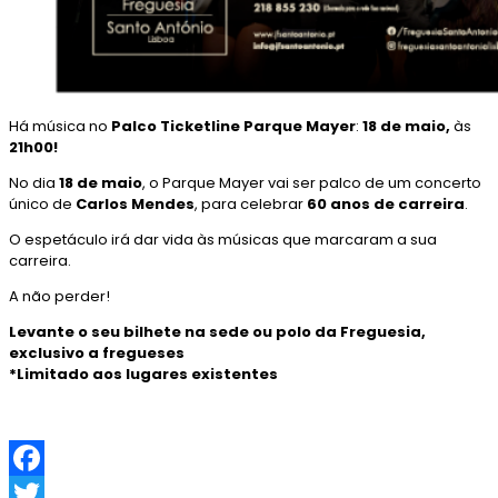
Há música no
Palco Ticketline Parque Mayer
:
18 de maio,
às
21h00!
No dia
18 de maio
, o Parque Mayer vai ser palco de um concerto
único de
Carlos Mendes
, para celebrar
60 anos de carreira
.
O espetáculo irá dar vida às músicas que marcaram a sua
carreira.
A não perder!
Levante o seu bilhete na sede ou polo da Freguesia,
exclusivo a fregueses
*Limitado aos lugares existentes
F