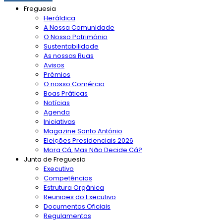
Freguesia
Heráldica
A Nossa Comunidade
O Nosso Património
Sustentabilidade
As nossas Ruas
Avisos
Prémios
O nosso Comércio
Boas Práticas
Notícias
Agenda
Iniciativas
Magazine Santo António
Eleições Presidenciais 2026
Mora Cá, Mas Não Decide Cá?
Junta de Freguesia
Executivo
Competências
Estrutura Orgânica
Reuniões do Executivo
Documentos Oficiais
Regulamentos