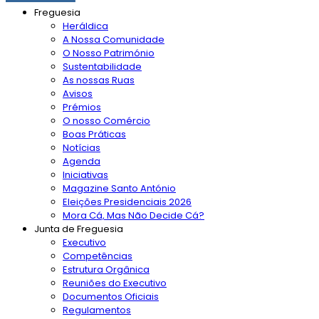
Freguesia
Heráldica
A Nossa Comunidade
O Nosso Património
Sustentabilidade
As nossas Ruas
Avisos
Prémios
O nosso Comércio
Boas Práticas
Notícias
Agenda
Iniciativas
Magazine Santo António
Eleições Presidenciais 2026
Mora Cá, Mas Não Decide Cá?
Junta de Freguesia
Executivo
Competências
Estrutura Orgânica
Reuniões do Executivo
Documentos Oficiais
Regulamentos