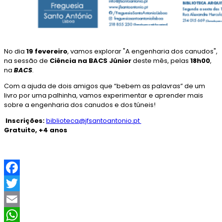
No dia
19 fevereiro
, vamos explorar "A engenharia dos canudos",
na sessão de
Ciência na BACS Júnior
deste mês, pelas
18h00
,
na
BACS
.
Com a ajuda de dois amigos que “bebem as palavras” de um
livro por uma palhinha, vamos experimentar e aprender mais
sobre a engenharia dos canudos e dos túneis!
Inscrições:
biblioteca@jfsantoantonio.pt
Gratuito, +4 anos
F
a
T
c
w
E