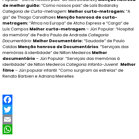
de melhor guião:
“Como nossos pais” de Laís Bodanzky
Categoria de Curta-metragem
:
Melhor curta-metragem:
“A
gis” de Thiago Carvalhaes
Menção honrosa de curta-
metragem:
“África na Europa” de Atcho Express e “Carga” de
Luís Campos
Melhor curta-metragem
– Júri Popular: “Hospital
da memória” de Pedro Paula de Andrade
Categoria
Documentário:
Melhor Documentário:
“Saudade” de Paulo
Caldas
Menção honrosa de Documentários
: “Serviçais das
memórias à identidade” de Nilton Medeiros
Melhor
documentário
– Júri Popular: “Serviçais das memórias à
identidade” de Nilton Medeiros
Categoria Infanto-Juvenil:
Melhor
filme
– Júri popular infantil: “Como surgiram as estrelas” de
Renato Barbieri e Adriana Meirelles
F
a
T
c
w
E