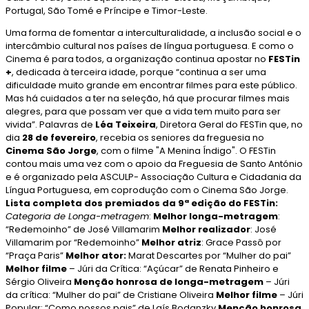
Portugal, São Tomé e Príncipe e Timor-Leste.
Uma forma de fomentar a interculturalidade, a inclusão social e o
intercâmbio cultural nos países de língua portuguesa. E como o
Cinema é para todos, a organização continua apostar no
FESTin
+
, dedicada à terceira idade, porque “continua a ser uma
dificuldade muito grande em encontrar filmes para este público.
Mas há cuidados a ter na seleção, há que procurar filmes mais
alegres, para que possam ver que a vida tem muito para ser
vivida”. Palavras de
Léa Teixeira
, Diretora Geral do FESTin que, no
dia
28 de fevereiro
, recebia os seniores da freguesia no
Cinema São Jorge
, com o filme "A Menina Índigo". O FESTin
contou mais uma vez com o apoio da Freguesia de Santo António
e é organizado pela ASCULP- Associação Cultura e Cidadania da
Língua Portuguesa, em coprodução com o Cinema São Jorge.
Lista completa dos premiados da 9ª edição do FESTin:
Categoria de Longa-metragem
:
Melhor longa-metragem
:
“Redemoinho” de José Villamarim
Melhor realizador
: José
Villamarim por “Redemoinho”
Melhor atriz
: Grace Passô por
“Praça Paris”
Melhor ator:
Marat Descartes por “Mulher do pai”
Melhor filme
– Júri da Crítica: “Açúcar” de Renata Pinheiro e
Sérgio Oliveira
Menção honrosa de longa-metragem
– Júri
da crítica: “Mulher do pai” de Cristiane Oliveira
Melhor filme
– Júri
Popular: “Como nossos pais” de Laís Bodanzky
Menção honrosa