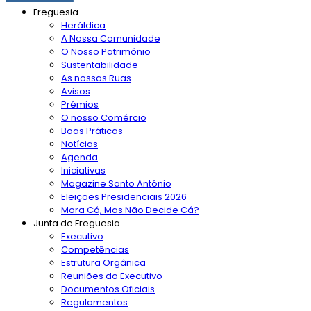
Freguesia
Heráldica
A Nossa Comunidade
O Nosso Património
Sustentabilidade
As nossas Ruas
Avisos
Prémios
O nosso Comércio
Boas Práticas
Notícias
Agenda
Iniciativas
Magazine Santo António
Eleições Presidenciais 2026
Mora Cá, Mas Não Decide Cá?
Junta de Freguesia
Executivo
Competências
Estrutura Orgânica
Reuniões do Executivo
Documentos Oficiais
Regulamentos