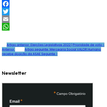
F
a
T
c
w
E
e
i
m
W
b
t
a
h
Artigo anterior: Eleições Legislativas 2022 | Prioridade de voto
Anterior
Artigo seguinte: Mercearia Social VALOR Humano
o
t
i
a
recebe doação da ASAE
Seguinte
o
e
l
t
k
r
s
Newsletter
A
p
p