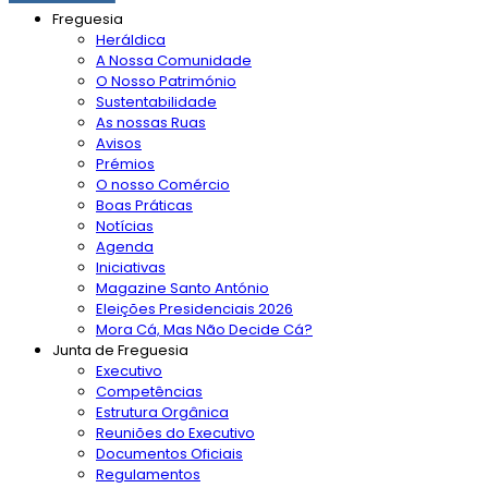
Freguesia
Heráldica
A Nossa Comunidade
O Nosso Património
Sustentabilidade
As nossas Ruas
Avisos
Prémios
O nosso Comércio
Boas Práticas
Notícias
Agenda
Iniciativas
Magazine Santo António
Eleições Presidenciais 2026
Mora Cá, Mas Não Decide Cá?
Junta de Freguesia
Executivo
Competências
Estrutura Orgânica
Reuniões do Executivo
Documentos Oficiais
Regulamentos