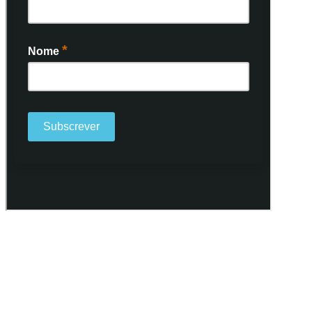
Ao subscrever a nossa Newsletter consinto no recebimento de
informações, atividades e eventos da Freguesia de Santo António
(Lisboa) através do seu envio por e-mail.