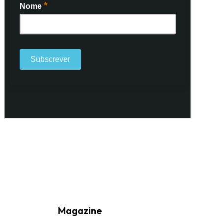
Ao subscrever a nossa Newsletter consinto no recebimento de
informações, atividades e eventos da Freguesia de Santo António
(Lisboa) através do seu envio por e-mail.
Magazine