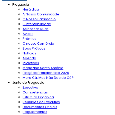
Freguesia
Heráldica
A Nossa Comunidade
O Nosso Património
Sustentabilidade
As nossas Ruas
Avisos
Prémios
O nosso Comércio
Boas Práticas
Notícias
Agenda
Iniciativas
Magazine Santo António
Eleições Presidenciais 2026
Mora Cá, Mas Não Decide Cá?
Junta de Freguesia
Executivo
Competências
Estrutura Orgânica
Reuniões do Executivo
Documentos Oficiais
Regulamentos