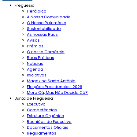
Freguesia
Heráldica
A Nossa Comunidade
O Nosso Património
Sustentabilidade
As nossas Ruas
Avisos
Prémios
O nosso Comércio
Boas Práticas
Notícias
Agenda
Iniciativas
Magazine Santo António
Eleições Presidenciais 2026
Mora Cá, Mas Não Decide Cá?
Junta de Freguesia
Executivo
Competências
Estrutura Orgânica
Reuniões do Executivo
Documentos Oficiais
Regulamentos