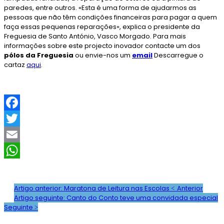
paredes, entre outros. «Esta é uma forma de ajudarmos as
pessoas que não têm condições financeiras para pagar a quem
faça essas pequenas reparações», explica o presidente da
Freguesia de Santo António, Vasco Morgado. Para mais
informações sobre este projecto inovador contacte um dos
pólos da Freguesia
ou envie-nos um
email
Descarregue o
cartaz
aqui
.
F
a
T
c
w
E
e
i
m
W
b
t
a
h
Artigo anterior: Maratona de Leitura nas Escolas
Anterior
Artigo seguinte: Canto do Conto teve uma convidada especial
o
t
i
a
Seguinte
o
e
l
t