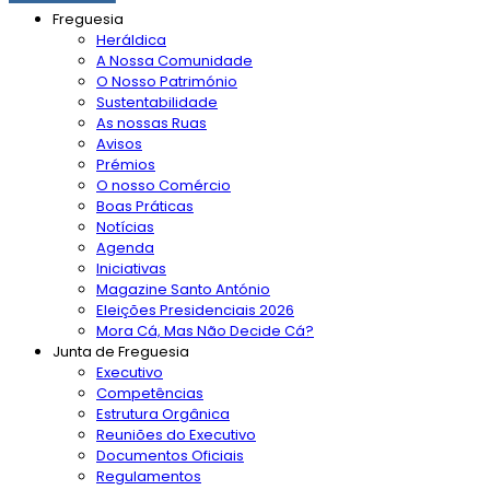
Freguesia
Heráldica
A Nossa Comunidade
O Nosso Património
Sustentabilidade
As nossas Ruas
Avisos
Prémios
O nosso Comércio
Boas Práticas
Notícias
Agenda
Iniciativas
Magazine Santo António
Eleições Presidenciais 2026
Mora Cá, Mas Não Decide Cá?
Junta de Freguesia
Executivo
Competências
Estrutura Orgânica
Reuniões do Executivo
Documentos Oficiais
Regulamentos