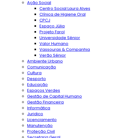
Ação Social
Centro Social Laura Alves
Clínica de Higiene Oral
CPCJ
Espaço Júlia
Projeto Farol
Universidade Sénior
Valor Humano
Vassouras & Companhia
Verão Sénior
Ambiente Urbano
Comunicação
Cultura
Desporto
Educação
Espaços Verdes
Gestão de Capital Humano
Gestão Financeira
Informática
Juridico
Licenciamento
Manutenção
Proteção Civil
Secretaria Geral