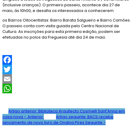
(inclusive crianças). O primeiro passeio, acontece dia 27 de
maio, às 10h00, e desafia os interessados a conhecerem
os Bairros Oitocentistas: Bairro Barata Salgueiro e Bairro Camões.
O passeio conta com visita guiada pelo Centro Nacional de
Cultura. As inscrições para esta primeira edição, podem ser
efetuadas no polos da Freguesia até dia 24 de maio.
F
a
T
c
w
E
e
i
m
W
b
t
a
h
Artigo anterior: Biblioteca Arquitecto Cosmelli Sant'Anna em
casa nova
Anterior
Artigo seguinte: BACS recebe
o
t
i
a
lançamento de novo livro de Ondina Pires
Seguinte
o
e
l
t