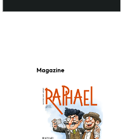
Ao subscrever a nossa Newsletter consinto no recebimento de
informações, atividades e eventos da Freguesia de Santo António
(Lisboa) através do seu envio por e-mail.
Magazine