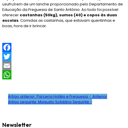
usufruírem de um lanche proporcionado pelo Departamento de
Educação da Freguesia de Santo António. Ao todo foi possível
oferecer
castanhas (50kg), sumos (40) e copos às duas
escolas
. Comidas as castanhas, que estavam quentinhas e
boas, hora de ir brincar.
F
a
T
c
w
E
e
i
m
W
b
t
a
h
Artigo anterior: Parceria Hotéis e Freguesia
Anterior
Artigo seguinte: Magusto Solidário
Seguinte
o
t
i
a
o
e
l
t
k
r
s
Newsletter