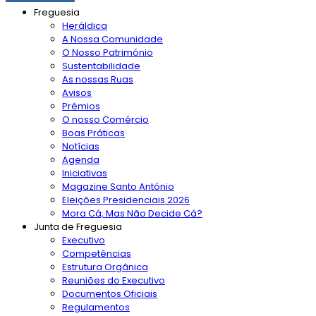
Freguesia
Heráldica
A Nossa Comunidade
O Nosso Património
Sustentabilidade
As nossas Ruas
Avisos
Prémios
O nosso Comércio
Boas Práticas
Notícias
Agenda
Iniciativas
Magazine Santo António
Eleições Presidenciais 2026
Mora Cá, Mas Não Decide Cá?
Junta de Freguesia
Executivo
Competências
Estrutura Orgânica
Reuniões do Executivo
Documentos Oficiais
Regulamentos