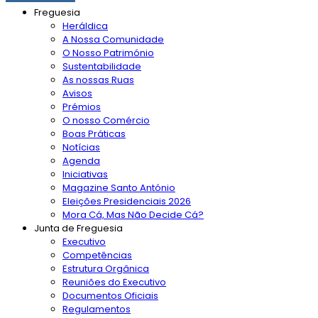
Freguesia
Heráldica
A Nossa Comunidade
O Nosso Património
Sustentabilidade
As nossas Ruas
Avisos
Prémios
O nosso Comércio
Boas Práticas
Notícias
Agenda
Iniciativas
Magazine Santo António
Eleições Presidenciais 2026
Mora Cá, Mas Não Decide Cá?
Junta de Freguesia
Executivo
Competências
Estrutura Orgânica
Reuniões do Executivo
Documentos Oficiais
Regulamentos