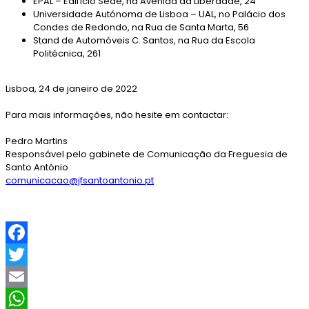
EPAL – Edifício Sede, na Avenida da Liberdade, 24
Universidade Autónoma de Lisboa – UAL, no Palácio dos
Condes de Redondo, na Rua de Santa Marta, 56
Stand de Automóveis C. Santos, na Rua da Escola
Politécnica, 261
Lisboa, 24 de janeiro de 2022
Para mais informações, não hesite em contactar:
Pedro Martins
Responsável pelo gabinete de Comunicação da Freguesia de
Santo António
comunicacao@jfsantoantonio.pt
F
a
T
c
w
E