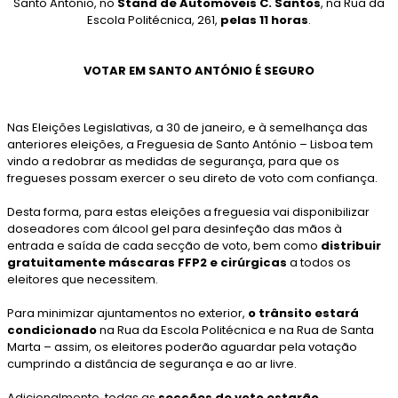
Santo António, no
Stand de Automóveis C. Santos
, na Rua da
Escola Politécnica, 261,
pelas 11 horas
.
VOTAR EM SANTO ANTÓNIO É SEGURO
Nas Eleições Legislativas, a 30 de janeiro, e à semelhança das
anteriores eleições, a Freguesia de Santo António – Lisboa tem
vindo a redobrar as medidas de segurança, para que os
fregueses possam exercer o seu direto de voto com confiança.
Desta forma, para estas eleições a freguesia vai disponibilizar
doseadores com álcool gel para desinfeção das mãos à
entrada e saída de cada secção de voto, bem como
distribuir
gratuitamente máscaras FFP2 e cirúrgicas
a todos os
eleitores que necessitem.
Para minimizar ajuntamentos no exterior,
o trânsito estará
condicionado
na Rua da Escola Politécnica e na Rua de Santa
Marta – assim, os eleitores poderão aguardar pela votação
cumprindo a distância de segurança e ao ar livre.
Adicionalmente, todas as
secções de voto estarão