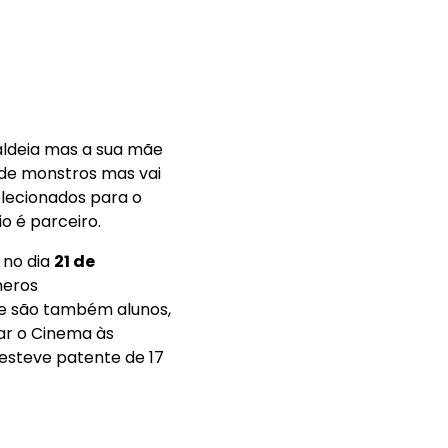
aldeia mas a sua mãe
 de monstros mas vai
elecionados para o
io é parceiro.
 no dia
21 de
neros
ue são também alunos,
iar o Cinema às
esteve patente de 17