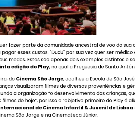
quer fazer parte da comunidade ancestral de voo da sua 
 pagar esses custos. "Dudu" por sua vez quer ser médico
seus medos. Estes são apenas dois exemplos distintos e s
inta edição do Play
, no qual a Freguesia de Santo Antón
ira, do
Cinema São Jorge
, acolheu a Escola de São José
ianças visualizaram filmes de diversas proveniências e gé
gundo a organização “o desenvolvimento das crianças, q
filmes de hoje”, por isso o “objetivo primeiro do Play é al
 Internacional de Cinema Infantil & Juvenil de Lisboa
Cinema São Jorge e na Cinemateca Júnior.